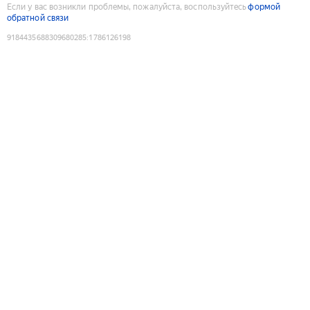
Если у вас возникли проблемы, пожалуйста, воспользуйтесь
формой
обратной связи
9184435688309680285
:
1786126198