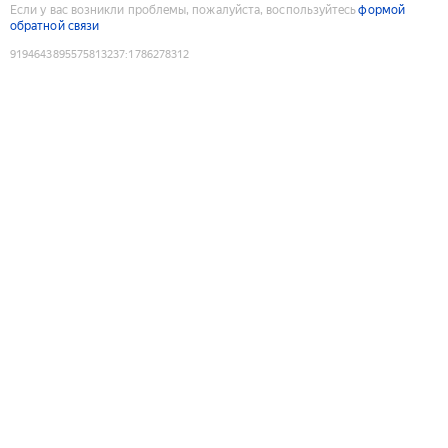
Если у вас возникли проблемы, пожалуйста, воспользуйтесь
формой
обратной связи
9194643895575813237
:
1786278312