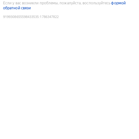
Если у вас возникли проблемы, пожалуйста, воспользуйтесь
формой
обратной связи
9199308655598433535
:
1786347822