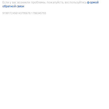
Если у вас возникли проблемы, пожалуйста, воспользуйтесь
формой
обратной связи
9199172456143795678
:
1786345793