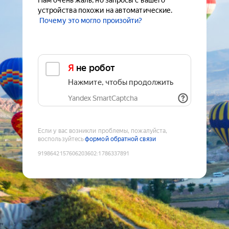
Нам очень жаль, но запросы с вашего
устройства похожи на автоматические.
Почему это могло произойти?
Я не робот
Нажмите, чтобы продолжить
Yandex SmartCaptcha
Если у вас возникли проблемы, пожалуйста,
воспользуйтесь
формой обратной связи
9198642157606203602
:
1786337891