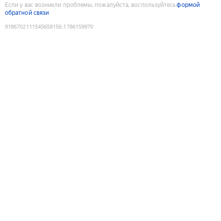
Если у вас возникли проблемы, пожалуйста, воспользуйтесь
формой
обратной связи
9186702111545658156
:
1786159970