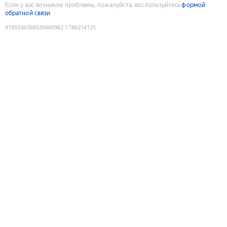
Если у вас возникли проблемы, пожалуйста, воспользуйтесь
формой
обратной связи
9190336066530460962
:
1786214120