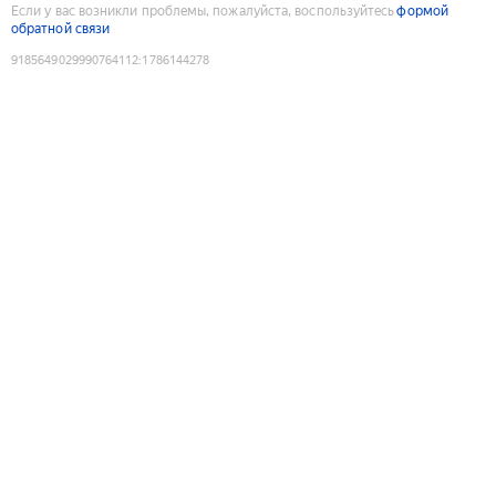
Если у вас возникли проблемы, пожалуйста, воспользуйтесь
формой
обратной связи
9185649029990764112
:
1786144278