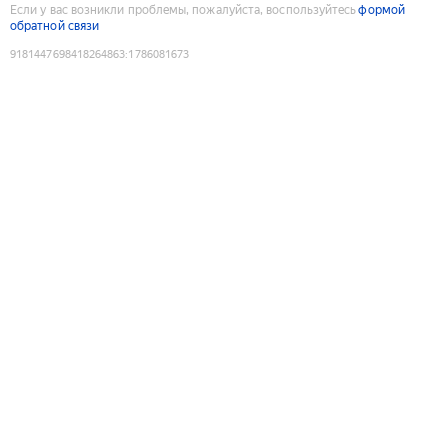
Если у вас возникли проблемы, пожалуйста, воспользуйтесь
формой
обратной связи
9181447698418264863
:
1786081673