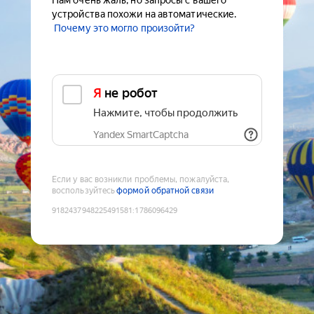
Нам очень жаль, но запросы с вашего
устройства похожи на автоматические.
Почему это могло произойти?
Я не робот
Нажмите, чтобы продолжить
Yandex SmartCaptcha
Если у вас возникли проблемы, пожалуйста,
воспользуйтесь
формой обратной связи
9182437948225491581
:
1786096429