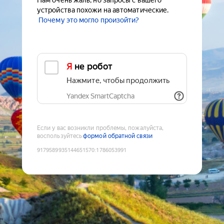
Нам очень жаль, но запросы с вашего
устройства похожи на автоматические.
Почему это могло произойти?
Я не робот
Нажмите, чтобы продолжить
Yandex SmartCaptcha
Если у вас возникли проблемы, пожалуйста,
воспользуйтесь
формой обратной связи
9179589935144651570
:
1786053991