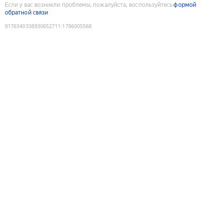
Если у вас возникли проблемы, пожалуйста, воспользуйтесь
формой
обратной связи
9176340338930652711
:
1786005568