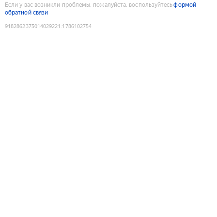
Если у вас возникли проблемы, пожалуйста, воспользуйтесь
формой
обратной связи
9182862375014029221
:
1786102754