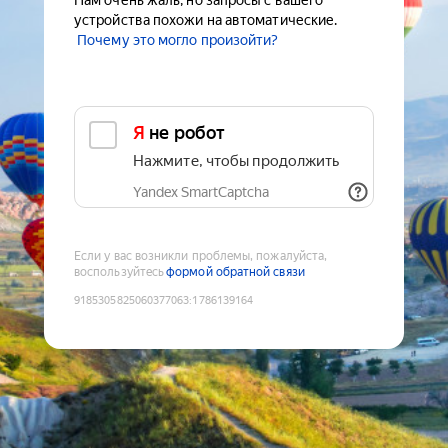
Нам очень жаль, но запросы с вашего
устройства похожи на автоматические.
Почему это могло произойти?
Я не робот
Нажмите, чтобы продолжить
Yandex SmartCaptcha
Если у вас возникли проблемы, пожалуйста,
воспользуйтесь
формой обратной связи
9185305825060377063
:
1786139164