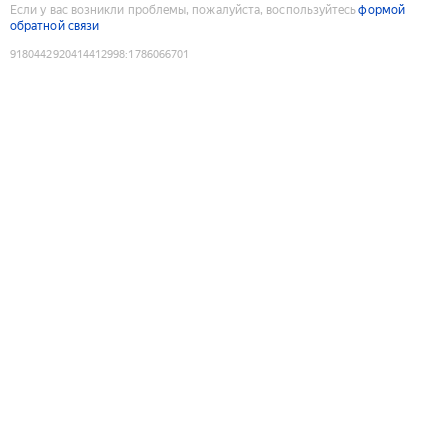
Если у вас возникли проблемы, пожалуйста, воспользуйтесь
формой
обратной связи
9180442920414412998
:
1786066701