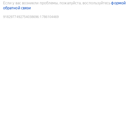
Если у вас возникли проблемы, пожалуйста, воспользуйтесь
формой
обратной связи
9182977492754038696
:
1786104469