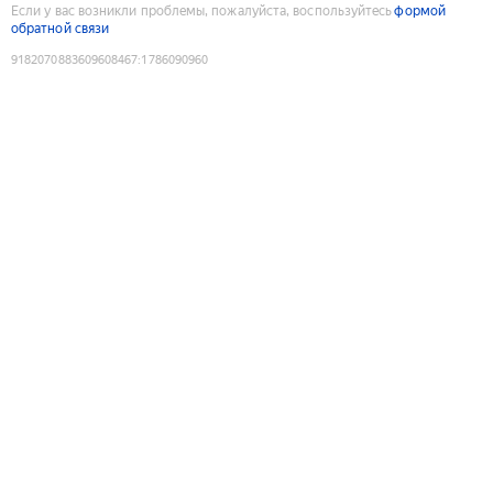
Если у вас возникли проблемы, пожалуйста, воспользуйтесь
формой
обратной связи
9182070883609608467
:
1786090960