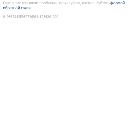
Если у вас возникли проблемы, пожалуйста, воспользуйтесь
формой
обратной связи
9193543835937736936
:
1786261920