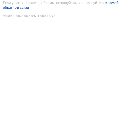
Если у вас возникли проблемы, пожалуйста, воспользуйтесь
формой
обратной связи
9198902786020800097
:
1786341775