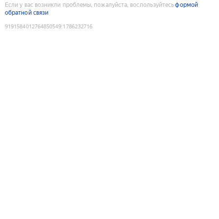
Если у вас возникли проблемы, пожалуйста, воспользуйтесь
формой
обратной связи
9191584012764850549
:
1786232716