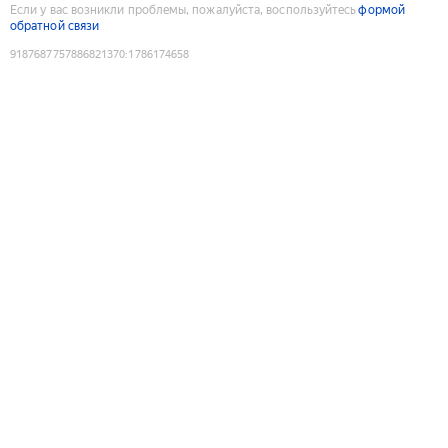
Если у вас возникли проблемы, пожалуйста, воспользуйтесь
формой
обратной связи
9187687757886821370
:
1786174658