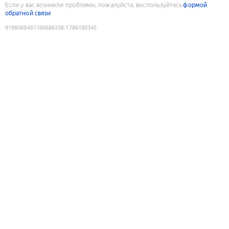
Если у вас возникли проблемы, пожалуйста, воспользуйтесь
формой
обратной связи
9188069451160686338
:
1786180345