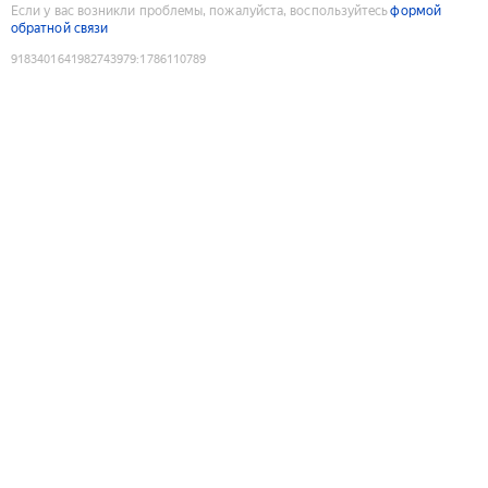
Если у вас возникли проблемы, пожалуйста, воспользуйтесь
формой
обратной связи
9183401641982743979
:
1786110789