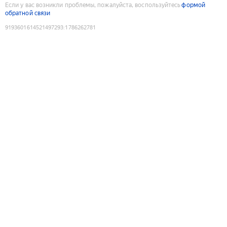
Если у вас возникли проблемы, пожалуйста, воспользуйтесь
формой
обратной связи
9193601614521497293
:
1786262781