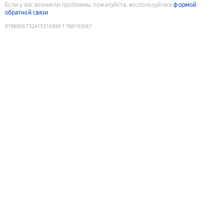
Если у вас возникли проблемы, пожалуйста, воспользуйтесь
формой
обратной связи
9188956732415310494
:
1786193567