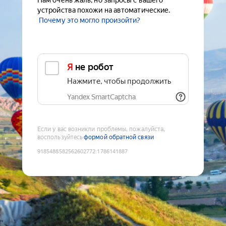
Нам очень жаль, но запросы с вашего
устройства похожи на автоматические.
Почему это могло произойти?
Я не робот
Нажмите, чтобы продолжить
Yandex SmartCaptcha
Если у вас возникли проблемы, пожалуйста,
воспользуйтесь
формой обратной связи
9185488582562602772
:
1786141887