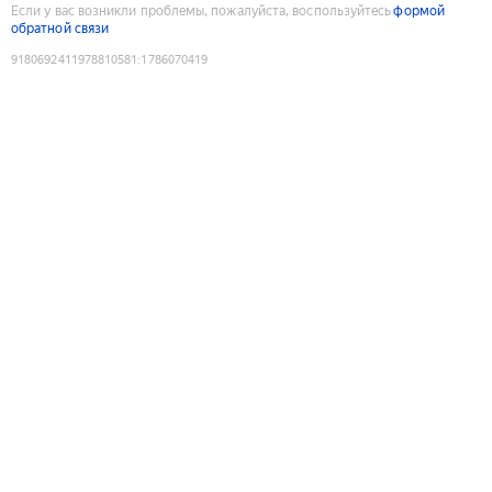
Если у вас возникли проблемы, пожалуйста, воспользуйтесь
формой
обратной связи
9180692411978810581
:
1786070419