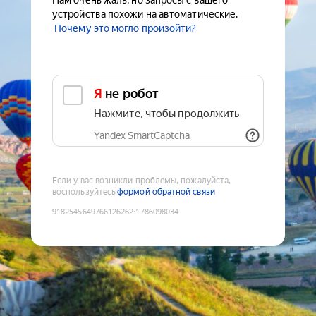
Нам очень жаль, но запросы с вашего
устройства похожи на автоматические.
Почему это могло произойти?
Я не робот
Нажмите, чтобы продолжить
Yandex SmartCaptcha
Если у вас возникли проблемы, пожалуйста,
воспользуйтесь
формой обратной связи
9182545649766126262
:
1786098034