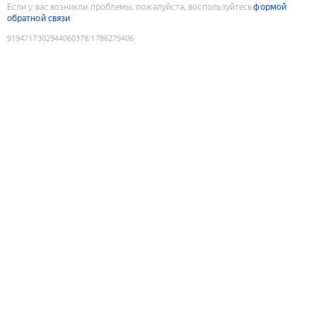
Если у вас возникли проблемы, пожалуйста, воспользуйтесь
формой
обратной связи
9194717302944060378
:
1786279406