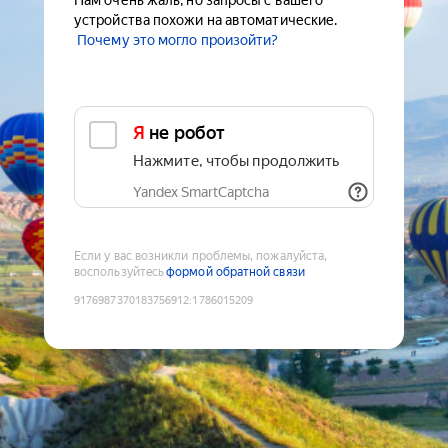
Нам очень жаль, но запросы с вашего
устройства похожи на автоматические.
Почему это могло произойти?
Я не робот
Нажмите, чтобы продолжить
Yandex SmartCaptcha
Если у вас возникли проблемы, пожалуйста,
воспользуйтесь
формой обратной связи
9176987370183756912
:
1786015209