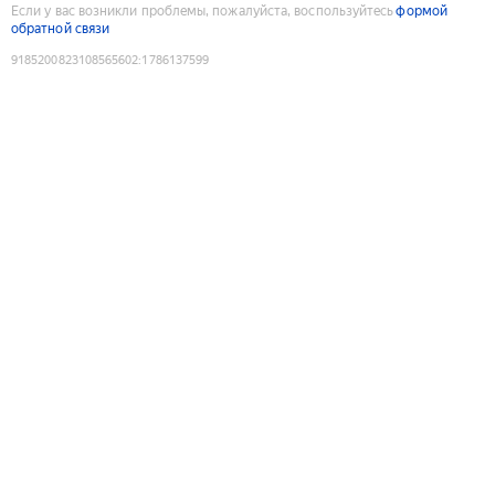
Если у вас возникли проблемы, пожалуйста, воспользуйтесь
формой
обратной связи
9185200823108565602
:
1786137599