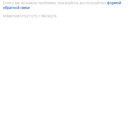
Если у вас возникли проблемы, пожалуйста, воспользуйтесь
формой
обратной связи
9188870081315211215
:
1786192276