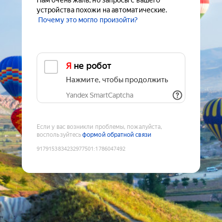
Нам очень жаль, но запросы с вашего
устройства похожи на автоматические.
Почему это могло произойти?
Я не робот
Нажмите, чтобы продолжить
Yandex SmartCaptcha
Если у вас возникли проблемы, пожалуйста,
воспользуйтесь
формой обратной связи
9179153834232977501
:
1786047492