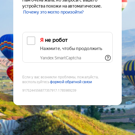
Нам очень жаль, но запросы с вашего
устройства похожи на автоматические.
Почему это могло произойти?
Я не робот
Нажмите, чтобы продолжить
Yandex SmartCaptcha
Если у вас возникли проблемы, пожалуйста,
воспользуйтесь
формой обратной связи
9175244556877357917
:
1785989239