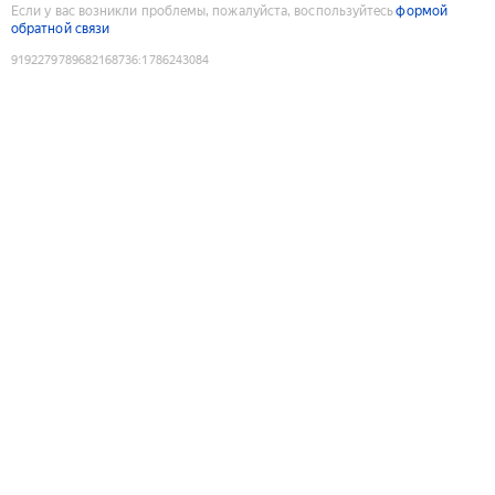
Если у вас возникли проблемы, пожалуйста, воспользуйтесь
формой
обратной связи
9192279789682168736
:
1786243084