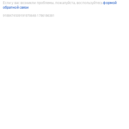
Если у вас возникли проблемы, пожалуйста, воспользуйтесь
формой
обратной связи
9188474509191970648
:
1786186381