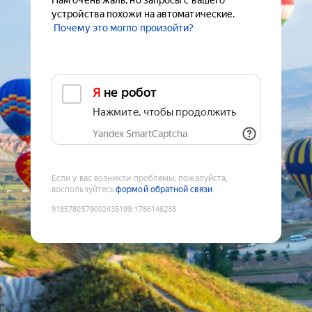
Нам очень жаль, но запросы с вашего
устройства похожи на автоматические.
Почему это могло произойти?
Я не робот
Нажмите, чтобы продолжить
Yandex SmartCaptcha
Если у вас возникли проблемы, пожалуйста,
воспользуйтесь
формой обратной связи
9185780579002435199
:
1786146238