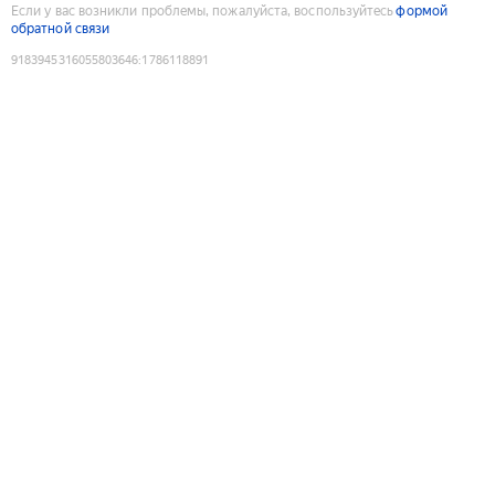
Если у вас возникли проблемы, пожалуйста, воспользуйтесь
формой
обратной связи
9183945316055803646
:
1786118891