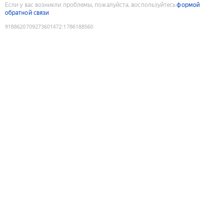
Если у вас возникли проблемы, пожалуйста, воспользуйтесь
формой
обратной связи
9188620709273601472
:
1786188560