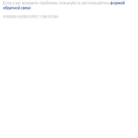
Если у вас возникли проблемы, пожалуйста, воспользуйтесь
формой
обратной связи
9182930143558133557
:
1786103764