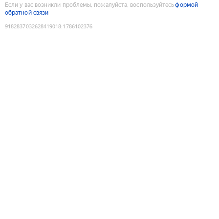
Если у вас возникли проблемы, пожалуйста, воспользуйтесь
формой
обратной связи
9182837032628419018
:
1786102376