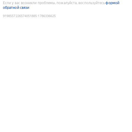
Если у вас возникли проблемы, пожалуйста, воспользуйтесь
формой
обратной связи
9198557226574051885
:
1786336625