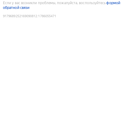
Если у вас возникли проблемы, пожалуйста, воспользуйтесь
формой
обратной связи
9179689252169090812
:
1786055471