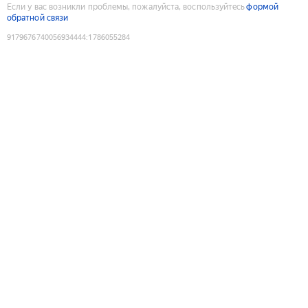
Если у вас возникли проблемы, пожалуйста, воспользуйтесь
формой
обратной связи
9179676740056934444
:
1786055284