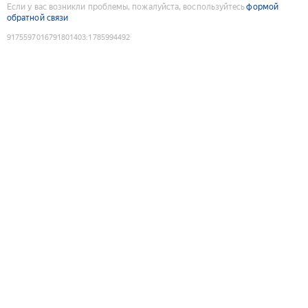
Если у вас возникли проблемы, пожалуйста, воспользуйтесь
формой
обратной связи
9175597016791801403
:
1785994492