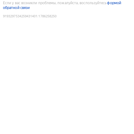
Если у вас возникли проблемы, пожалуйста, воспользуйтесь
формой
обратной связи
9193297534259431401
:
1786258250