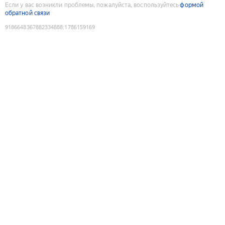
Если у вас возникли проблемы, пожалуйста, воспользуйтесь
формой
обратной связи
9186648367882334888
:
1786159169