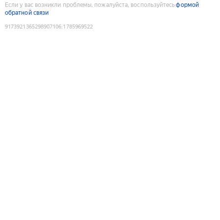
Если у вас возникли проблемы, пожалуйста, воспользуйтесь
формой
обратной связи
9173921365298907106
:
1785969522