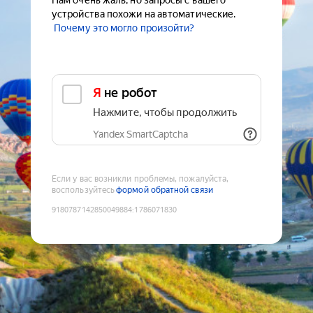
Нам очень жаль, но запросы с вашего
устройства похожи на автоматические.
Почему это могло произойти?
Я не робот
Нажмите, чтобы продолжить
Yandex SmartCaptcha
Если у вас возникли проблемы, пожалуйста,
воспользуйтесь
формой обратной связи
9180787142850049884
:
1786071830