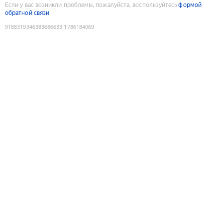
Если у вас возникли проблемы, пожалуйста, воспользуйтесь
формой
обратной связи
9188319346383686633
:
1786184069